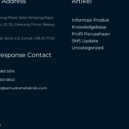
e Address
Artikel
rug Plaza, Jalan Simprug Raya,
Informasi Produk
o. 23-25, Cikarang Timur, Bekasi,
Knowledgebase
Profil Perusahaan
l: Senin s.d. Jumat | 08.30-17.30
SMS Update
Uncategorized
Response Contact
983 5974
1920 6842
n@samudrametalindo.com
a