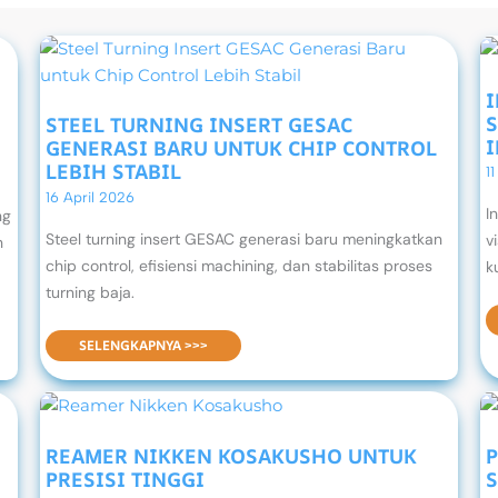
S
STEEL TURNING INSERT GESAC
GENERASI BARU UNTUK CHIP CONTROL
LEBIH STABIL
1
16 April 2026
I
ng
Steel turning insert GESAC generasi baru meningkatkan
v
h
chip control, efisiensi machining, dan stabilitas proses
k
turning baja.
STEEL TURNING INSERT GESAC GENERASI BARU UNTUK CHIP CONTROL LEBIH STABIL
SELENGKAPNYA >>>
REAMER NIKKEN KOSAKUSHO UNTUK
PRESISI TINGGI