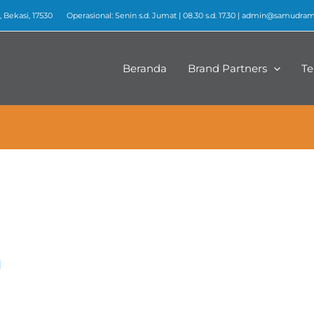
 Bekasi, 17530
Operasional: Senin s.d. Jumat | 08.30 s.d. 17.30 |
admin@samudrame
Beranda
Brand Partners
Te
m