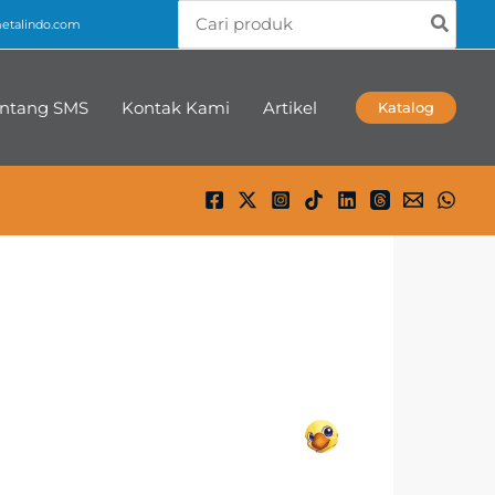
Search
talindo.com
for:
ntang SMS
Kontak Kami
Artikel
Katalog