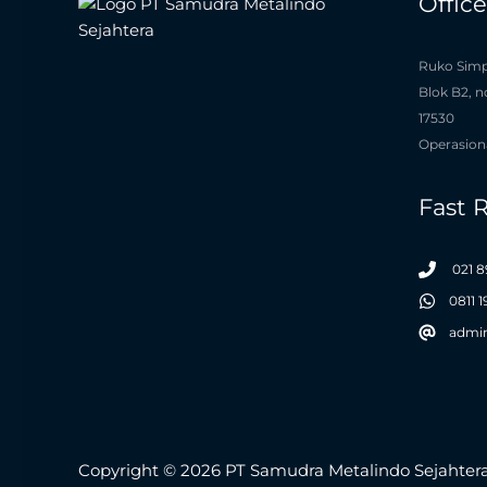
Offic
Ruko Simp
Blok B2, n
17530
Operasiona
Fast 
021 8
0811 
admi
Copyright © 2026 PT Samudra Metalindo Sejahter