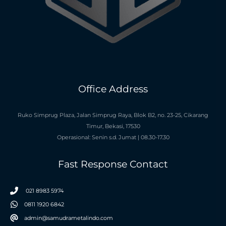
Office Address
Ruko Simprug Plaza, Jalan Simprug Raya, Blok B2, no. 23-25, Cikarang
Timur, Bekasi, 17530
Operasional: Senin s.d. Jumat | 08.30-17.30
Fast Response Contact
021 8983 5974
0811 1920 6842
admin@samudrametalindo.com