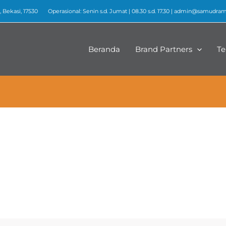
 Bekasi, 17530
Operasional: Senin s.d. Jumat | 08.30 s.d. 17.30 |
admin@samudrame
Beranda
Brand Partners
Te