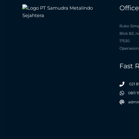
Offic
Ruko Simp
Blok B2, n
17530
Operasiona
Fast 
021 8
0811 
admi