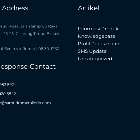
e Address
Artikel
rug Plaza, Jalan Simprug Raya,
Informasi Produk
o. 23-25, Cikarang Timur, Bekasi,
Knowledgebase
Profil Perusahaan
l: Senin s.d. Jumat | 08.30-17.30
SMS Update
Uncategorized
Response Contact
983 5974
1920 6842
n@samudrametalindo.com