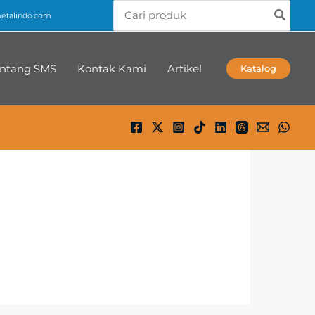
Search
talindo.com
for:
ntang SMS
Kontak Kami
Artikel
Katalog