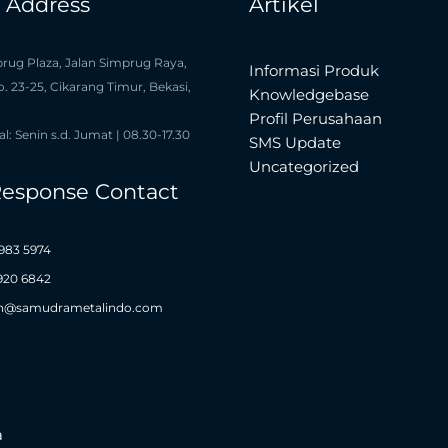
e Address
Artikel
rug Plaza, Jalan Simprug Raya,
Informasi Produk
o. 23-25, Cikarang Timur, Bekasi,
Knowledgebase
Profil Perusahaan
l: Senin s.d. Jumat | 08.30-17.30
SMS Update
Uncategorized
Response Contact
983 5974
1920 6842
n@samudrametalindo.com
a