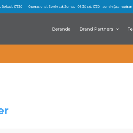
 Bekasi, 17530
Operasional: Senin s.d. Jumat | 08.30 s.d. 17.30 |
admin@samudrame
Beranda
Brand Partners
Te
er