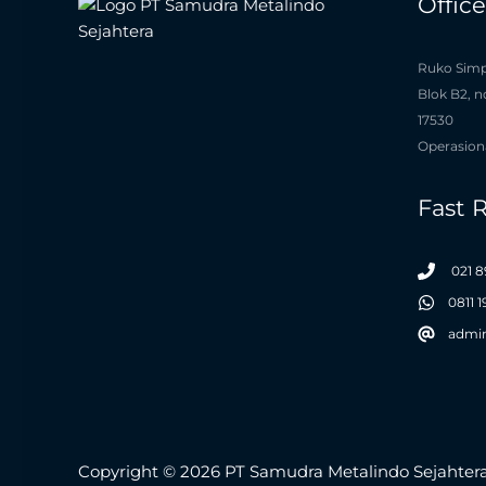
Offic
Ruko Simp
Blok B2, n
17530
Operasiona
Fast 
021 8
0811 
admi
Copyright © 2026 PT Samudra Metalindo Sejahter