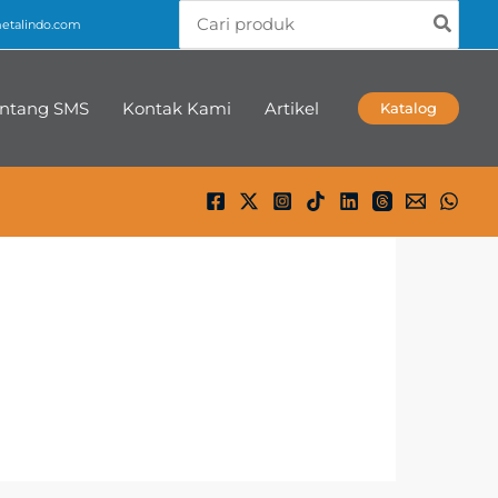
Search
talindo.com
for:
ntang SMS
Kontak Kami
Artikel
Katalog