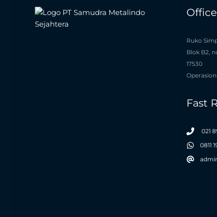
Offic
Ruko Simp
Blok B2, n
17530
Operasiona
Fast 
021 8
0811 
admi