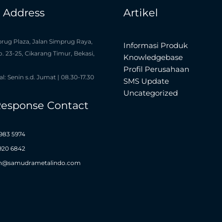
e Address
Artikel
rug Plaza, Jalan Simprug Raya,
Informasi Produk
o. 23-25, Cikarang Timur, Bekasi,
Knowledgebase
Profil Perusahaan
l: Senin s.d. Jumat | 08.30-17.30
SMS Update
Uncategorized
Response Contact
983 5974
1920 6842
n@samudrametalindo.com