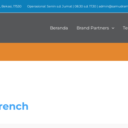
 Bekasi, 17530
Operasional: Senin s.d. Jumat | 08.30 s.d. 17.30 |
admin@samudrame
Beranda
Brand Partners
Te
wrench