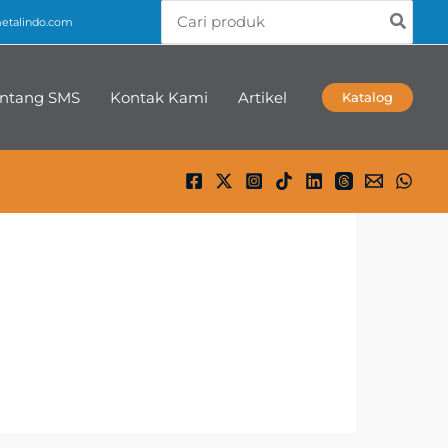
Search
talindo.com
for:
ntang SMS
Kontak Kami
Artikel
Katalog