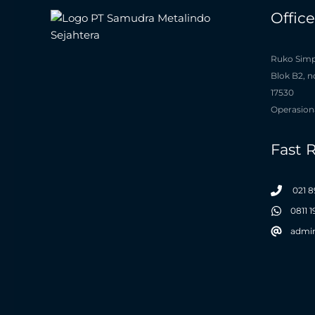
Offic
Ruko Simp
Blok B2, n
17530
Operasiona
Fast 
021 8
0811 
admi