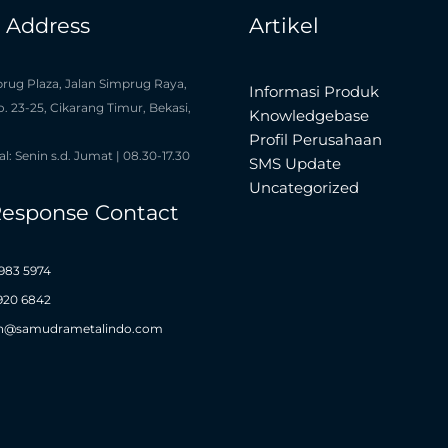
e Address
Artikel
rug Plaza, Jalan Simprug Raya,
Informasi Produk
o. 23-25, Cikarang Timur, Bekasi,
Knowledgebase
Profil Perusahaan
l: Senin s.d. Jumat | 08.30-17.30
SMS Update
Uncategorized
Response Contact
983 5974
1920 6842
n@samudrametalindo.com