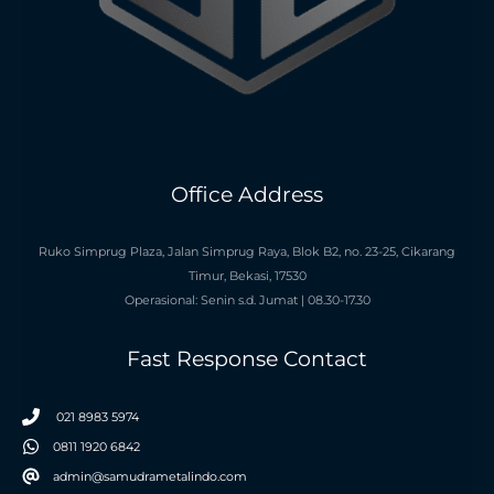
Office Address
Ruko Simprug Plaza, Jalan Simprug Raya, Blok B2, no. 23-25, Cikarang
Timur, Bekasi, 17530
Operasional: Senin s.d. Jumat | 08.30-17.30
Fast Response Contact
021 8983 5974
0811 1920 6842
admin@samudrametalindo.com