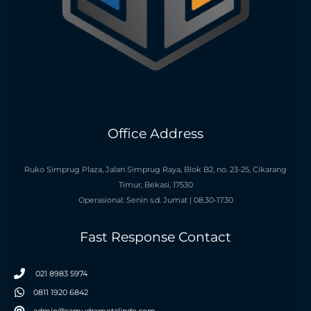
Office Address
Ruko Simprug Plaza, Jalan Simprug Raya, Blok B2, no. 23-25, Cikarang
Timur, Bekasi, 17530
Operasional: Senin s.d. Jumat | 08.30-17.30
Fast Response Contact
021 8983 5974
0811 1920 6842
admin@samudrametalindo.com