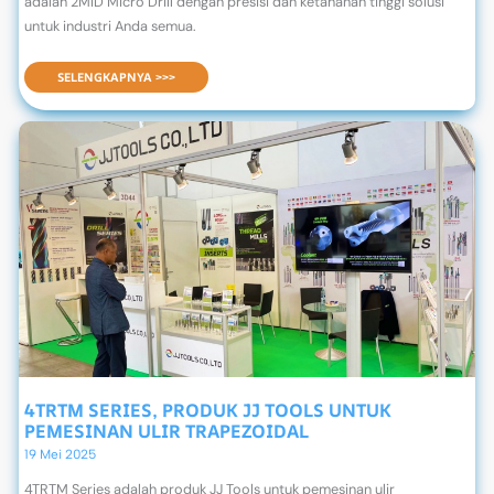
adalah 2MID Micro Drill dengan presisi dan ketahanan tinggi solusi
untuk industri Anda semua.
2MID MICRO DRILL: PRODUK JJ TOOLS UNTUK PENGEBORAN MIKRO
SELENGKAPNYA >>>
4TRTM SERIES, PRODUK JJ TOOLS UNTUK
PEMESINAN ULIR TRAPEZOIDAL
19 Mei 2025
4TRTM Series adalah produk JJ Tools untuk pemesinan ulir