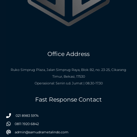
Office Address
Ruko Simprug Plaza, Jalan Simprug Raya, Blok B2, no. 23-25, Cikarang
Timur, Bekasi, 17530
Operasional: Senin s.d. Jumat | 08.30-17.30
Fast Response Contact
021 8983 5974
0811 1920 6842
admin@samudrametalindo.com