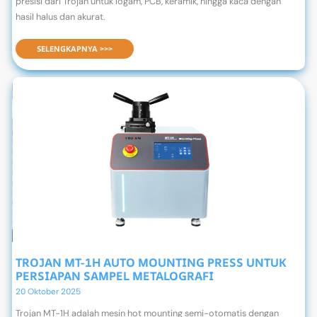
presisi dari Trojan untuk logam, PCB, keramik, hingga kaca dengan
hasil halus dan akurat.
KELEBIHAN TABLECUT-200 AUTOMATIC PRECISION CUT-OFF MACHINE DARI TROJAN
SELENGKAPNYA >>>
TROJAN MT-1H AUTO MOUNTING PRESS UNTUK
PERSIAPAN SAMPEL METALOGRAFI
20 Oktober 2025
Trojan MT-1H adalah mesin hot mounting semi-otomatis dengan