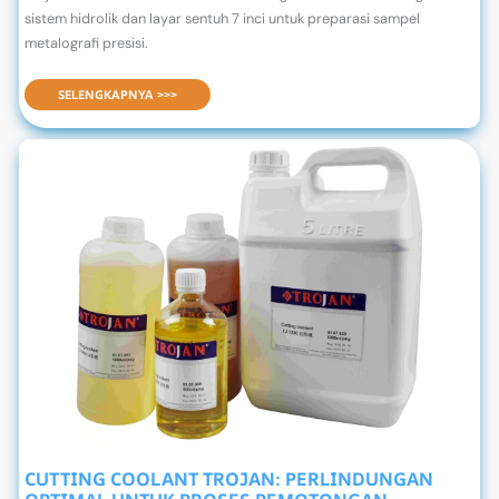
sistem hidrolik dan layar sentuh 7 inci untuk preparasi sampel
metalografi presisi.
TROJAN MT-1H AUTO MOUNTING PRESS UNTUK PERSIAPAN SAMPEL METALOGRAFI
SELENGKAPNYA >>>
CUTTING COOLANT TROJAN: PERLINDUNGAN