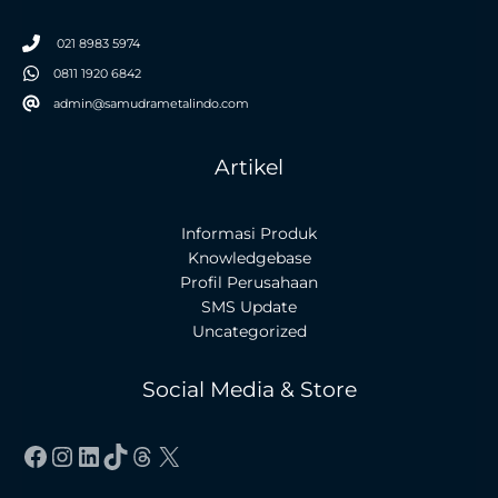
021 8983 5974
0811 1920 6842
admin@samudrametalindo.com
Artikel
Informasi Produk
Knowledgebase
Profil Perusahaan
SMS Update
Uncategorized
Social Media & Store
Facebook
Instagram
LinkedIn
TikTok
Threads
X