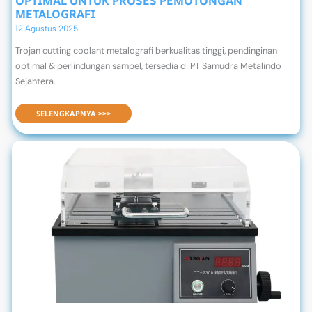
OPTIMAL UNTUK PROSES PEMOTONGAN
METALOGRAFI
12 Agustus 2025
Trojan cutting coolant metalografi berkualitas tinggi, pendinginan
optimal & perlindungan sampel, tersedia di PT Samudra Metalindo
Sejahtera.
CUTTING COOLANT TROJAN: PERLINDUNGAN OPTIMAL UNTUK PROSES PEMOTONGAN METALOGRAFI
SELENGKAPNYA >>>