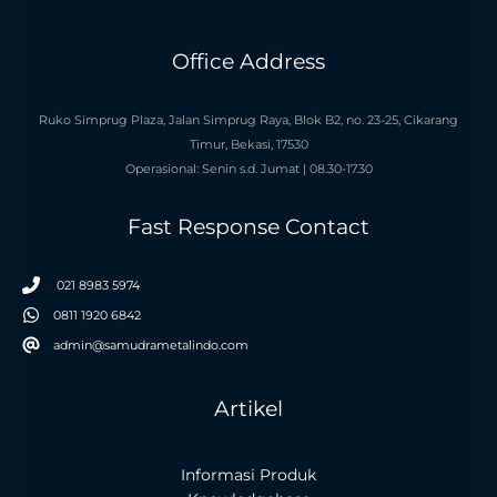
Office Address
Ruko Simprug Plaza, Jalan Simprug Raya, Blok B2, no. 23-25, Cikarang
Timur, Bekasi, 17530
Operasional: Senin s.d. Jumat | 08.30-17.30
Fast Response Contact
021 8983 5974
0811 1920 6842
admin@samudrametalindo.com
Artikel
Informasi Produk