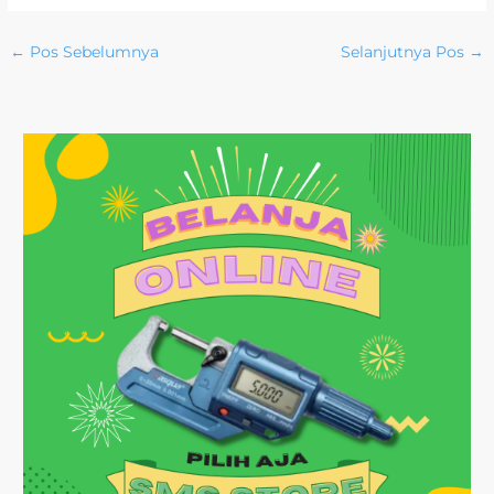
←
Pos Sebelumnya
Selanjutnya Pos
→