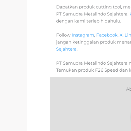
Dapatkan produk cutting tool, meas
PT Samudra Metalindo Sejahtera.
dengan kami terlebih dahulu.
Follow
Instagram
,
Facebook
,
X
,
Li
jangan ketinggalan produk mena
Sejahtera
.
PT Samudra Metalindo Sejahtera m
Temukan produk F26 Speed dan l
Ab