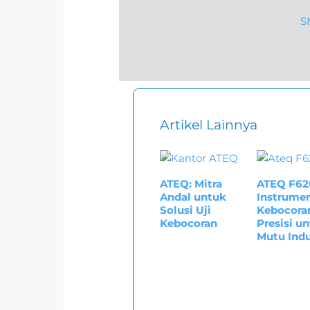
S
Artikel Lainnya
ATEQ: Mitra
ATEQ F62
Andal untuk
Instrumen
Solusi Uji
Kebocora
Kebocoran
Presisi u
Mutu Indu