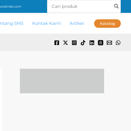
Search
talindo.com
for:
ntang SMS
Kontak Kami
Artikel
Katalog