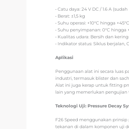
• Catu daya: 24 V DC / 1.6 A (suda
• Berat: ±1,5 kg
• Suhu operasi: +10°C hingga +45°
• Suhu penyimpanan: 0°C hingga 
• Kualitas udara: Bersih dan kering
• Indikator status: Siklus berjalan,
Aplikasi
Penggunaan alat ini secara luas
industri, termasuk blister dan s
Alat ini juga kerap untuk fitting 
lain yang memerlukan pengujian t
Teknologi Uji: Pressure Decay S
F26 Speed menggunakan prinsip 
tekanan di dalam komponen uji d