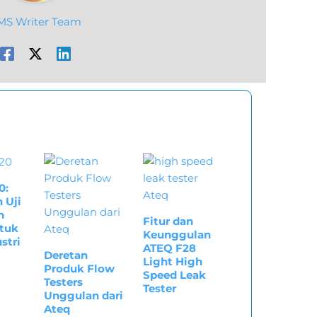
MS Writer Team
0:
 Uji
n
Fitur dan
ntuk
Keunggulan
stri
ATEQ F28
Deretan
Light High
Produk Flow
Speed Leak
Testers
Tester
Unggulan dari
Ateq