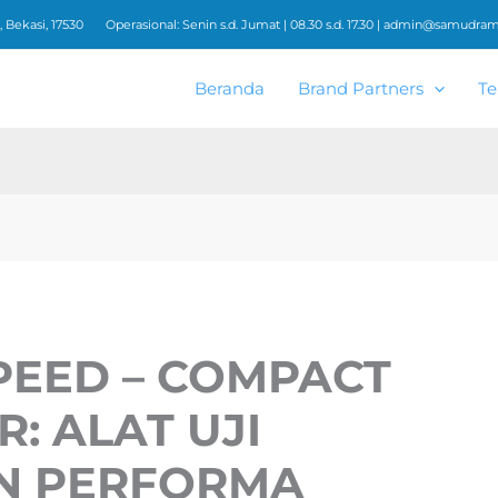
 Bekasi, 17530
Operasional: Senin s.d. Jumat | 08.30 s.d. 17.30 |
admin@samudrame
Beranda
Brand Partners
Te
PEED – COMPACT
R: ALAT UJI
N PERFORMA