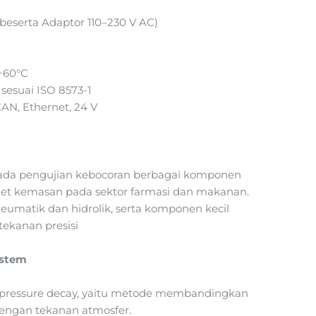
h beserta Adaptor 110–230 V AC)
C
+60°C
 sesuai ISO 8573-1
 CAN, Ethernet, 24 V
 pada pengujian kebocoran berbagai komponen
achet kemasan pada sektor farmasi dan makanan.
pneumatik dan hidrolik, serta komponen kecil
ekanan presisi
ystem
pressure decay, yaitu metode membandingkan
engan tekanan atmosfer.