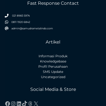
Fast Response Contact
021 8983 5974
0811 1920 6842
admin@samudrametalindo.com
Artikel
Informasi Produk
Knowledgebase
Profil Perusahaan
SMS Update
Uncategorized
Social Media & Store
Facebook
Instagram
LinkedIn
TikTok
Threads
X