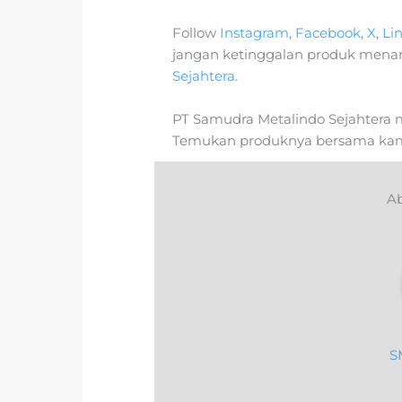
Follow
Instagram
,
Facebook
,
X
,
Li
jangan ketinggalan produk mena
Sejahtera
.
PT Samudra Metalindo Sejahtera m
Temukan produknya bersama kam
Ab
S