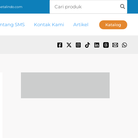
Search
talindo.com
for:
ntang SMS
Kontak Kami
Artikel
Katalog