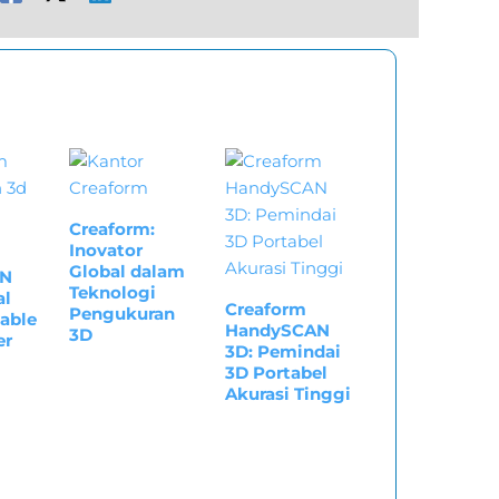
Creaform:
Inovator
Global dalam
AN
Teknologi
al
Creaform
Pengukuran
able
HandySCAN
3D
er
3D: Pemindai
3D Portabel
Akurasi Tinggi