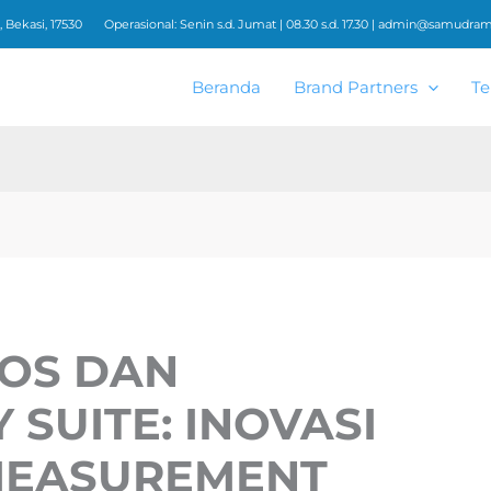
 Bekasi, 17530
Operasional: Senin s.d. Jumat | 08.30 s.d. 17.30 |
admin@samudrame
Beranda
Brand Partners
Te
OS DAN
SUITE: INOVASI
MEASUREMENT