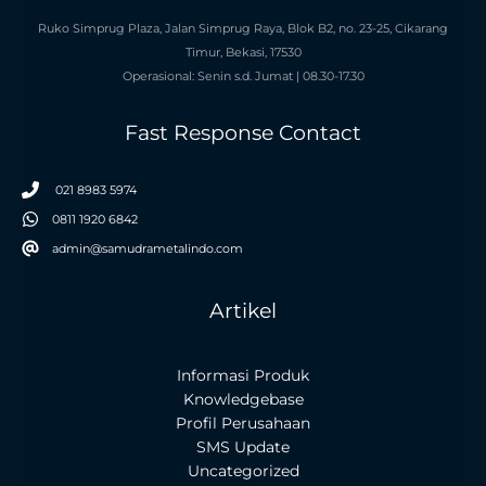
Ruko Simprug Plaza, Jalan Simprug Raya, Blok B2, no. 23-25, Cikarang
Timur, Bekasi, 17530
Operasional: Senin s.d. Jumat | 08.30-17.30
Fast Response Contact
021 8983 5974
0811 1920 6842
admin@samudrametalindo.com
Artikel
Informasi Produk
Knowledgebase
Profil Perusahaan
SMS Update
Uncategorized