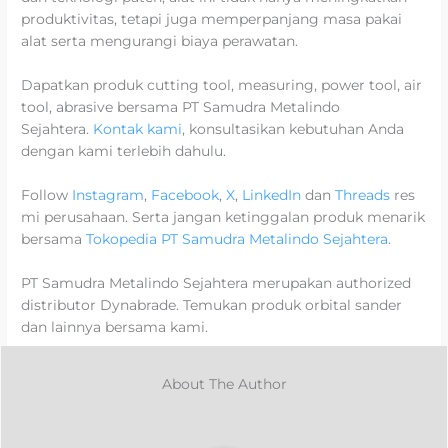
produktivitas, tetapi juga memperpanjang masa pakai
alat serta mengurangi biaya perawatan.
Dapatkan produk cutting tool, measuring, power tool, air
tool, abrasive bersama PT Samudra Metalindo
Sejahtera.
Kontak kami
, konsultasikan kebutuhan Anda
dengan kami terlebih dahulu.
Follow
Instagram
,
Facebook
,
X
,
LinkedIn
dan
Threads
res
mi perusahaan. Serta jangan ketinggalan produk menarik
bersama
Tokopedia PT Samudra Metalindo Sejahtera
.
PT Samudra Metalindo Sejahtera merupakan authorized
distributor Dynabrade. Temukan produk orbital sander
dan lainnya bersama kami.
About The Author