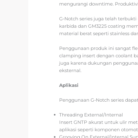
mengurangi downtime. Produktivi
G‑Notch series juga telah terbukt
karbida dan GM3225 coating mem
material berat seperti stainless dan
Penggunaan produk ini sangat flek
clamping insert dengan coolant ba
juga karena dukungan penggunaan
eksternal.
Aplikasi
Penggunaan G‑Notch series dapat 
Threading External/Internal
Insert GNTP akurat untuk ulir met
aplikasi seperti komponen otomotif
Grooving On External/Internal Sur