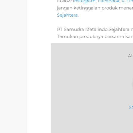
Follow
Instagram
,
Facebook
,
X
,
Li
jangan ketinggalan produk mena
Sejahtera
.
PT Samudra Metalindo Sejahtera 
Temukan produknya bersama kam
Ab
S