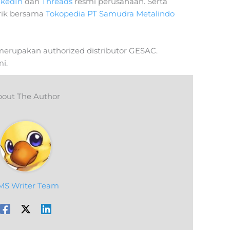
nkedIn
dan
Threads
resmi perusahaan. Serta
rik bersama
Tokopedia PT Samudra Metalindo
merupakan authorized distributor GESAC.
i.
out The Author
MS Writer Team