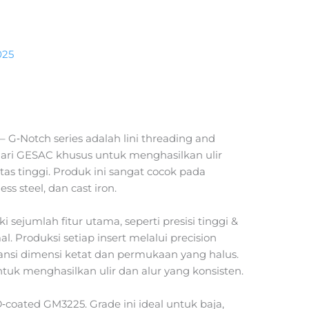
025
a
– G‑Notch series adalah lini threading and
i dari GESAC khusus untuk menghasilkan ulir
itas tinggi. Produk ini sangat cocok pada
ss steel, dan cast iron.
 sejumlah fitur utama, seperti presisi tinggi &
. Produksi setiap insert melalui precision
ansi dimensi ketat dan permukaan yang halus.
ntuk menghasilkan ulir dan alur yang konsisten.
oated GM3225. Grade ini ideal untuk baja,