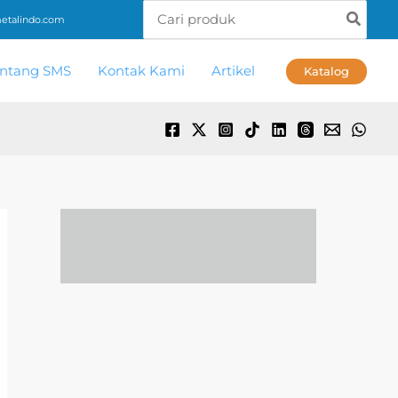
Search
talindo.com
for:
ntang SMS
Kontak Kami
Artikel
Katalog