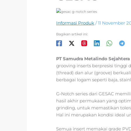
Informasi Produk
/
11 November 2
Bagikan artikel ini:
PT Samudra Metalindo Sejahter
grooving inserts berpresisi tingg
(thread) dan alur (groove) berkual
berbagai logam seperti baja, stainle
G‑Notch series dari GESAC memiliki
hasil akhir permukaan yang optimal
grinding, untuk memastikan toler
Hal ini merupakan kondisi ideal u
Semua insert memakai grade PVD‑c