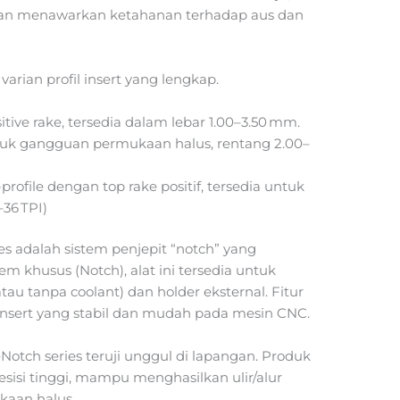
ntaran menawarkan ketahanan terhadap aus dan
 varian profil insert yang lengkap.
tive rake, tersedia dalam lebar 1.00–3.50 mm.
untuk gangguan permukaan halus, rentang 2.00–
profile dengan top rake positif, tersedia untuk
36 TPI)
es adalah sistem penjepit “notch” yang
 khusus (Notch), alat ini tersedia untuk
atau tanpa coolant) dan holder eksternal. Fitur
sert yang stabil dan mudah pada mesin CNC.
Notch series teruji unggul di lapangan. Produk
sisi tinggi, mampu menghasilkan ulir/alur
kaan halus.