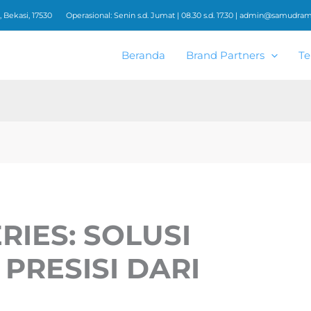
 Bekasi, 17530
Operasional: Senin s.d. Jumat | 08.30 s.d. 17.30 |
admin@samudrame
Beranda
Brand Partners
Te
RIES: SOLUSI
PRESISI DARI