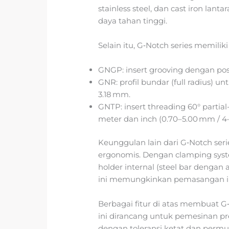
stainless steel, dan cast iron la
daya tahan tinggi.
Selain itu, G‑Notch series memiliki
GNGP: insert grooving dengan posi
GNR: profil bundar (full radius) 
3.18 mm.
GNTP: insert threading 60° partial-
meter dan inch (0.70–5.00 mm / 4–
Keunggulan lain dari G‑Notch seri
ergonomis. Dengan clamping system
holder internal (steel bar dengan 
ini memungkinkan pemasangan in
Berbagai fitur di atas membuat G‑
ini dirancang untuk pemesinan pre
dengan toleransi ketat dan permu