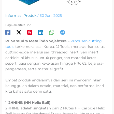
Informasi Produk
/
30 Juni 2025
Bagikan artikel ini:
PT Samudra Metalindo Sejahtera
–
Produsen cutting
tools
terkemuka asal Korea, JJ Tools, menawarkan solusi
cutting-edge melalui seri threaded insert. Seri insert
carbide ini khusus untuk pengerjaan material keras
seperti baja dengan kekerasan hingga HRc 62, baja pra-
pengerasan, serta material grafit.
Empat produk andalannya dari seri ini mencerminkan
keunggulan dalam desain, material, dan performa. Mari
kita bahas satu demi satu.
1.
2HHINB (HH Helix Ball)
2HHINB adalah singkatan dari 2 Flutes HH Carbide Helix
Ball Inserts for Hardened Steels. Insert ini khusus untuk