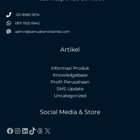
021 8983 5974
0811 1920 6842
admin@samudrametalindo.com
Artikel
Informasi Produk
Knowledgebase
Profil Perusahaan
SMS Update
Uncategorized
Social Media & Store
Facebook
Instagram
LinkedIn
TikTok
Threads
X