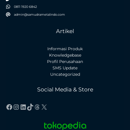
0811 1920 6842
admin@samudrametalindo.com
Artikel
Informasi Produk
Knowledgebase
Profil Perusahaan
SMS Update
Uncategorized
Social Media & Store
Facebook
Instagram
LinkedIn
TikTok
Threads
X