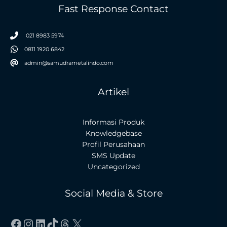
Fast Response Contact
021 8983 5974
0811 1920 6842
admin@samudrametalindo.com
Artikel
Informasi Produk
Knowledgebase
Profil Perusahaan
SMS Update
Uncategorized
Social Media & Store
Facebook
Instagram
LinkedIn
TikTok
Threads
X