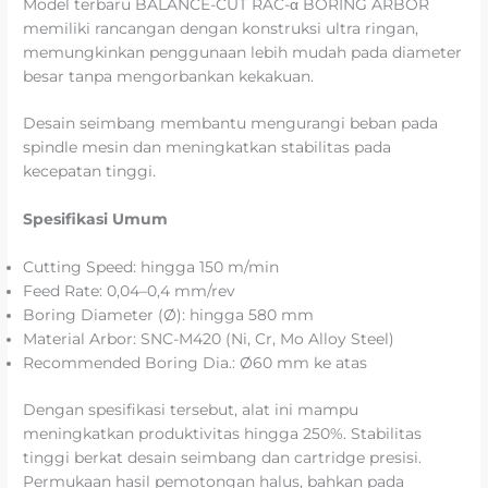
Model terbaru BALANCE-CUT RAC-α BORING ARBOR
memiliki rancangan dengan konstruksi ultra ringan,
memungkinkan penggunaan lebih mudah pada diameter
besar tanpa mengorbankan kekakuan.
Desain seimbang membantu mengurangi beban pada
spindle mesin dan meningkatkan stabilitas pada
kecepatan tinggi.
Spesifikasi Umum
Cutting Speed: hingga 150 m/min
Feed Rate: 0,04–0,4 mm/rev
Boring Diameter (Ø): hingga 580 mm
Material Arbor: SNC-M420 (Ni, Cr, Mo Alloy Steel)
Recommended Boring Dia.: Ø60 mm ke atas
Dengan spesifikasi tersebut, alat ini mampu
meningkatkan produktivitas hingga 250%. Stabilitas
tinggi berkat desain seimbang dan cartridge presisi.
Permukaan hasil pemotongan halus, bahkan pada