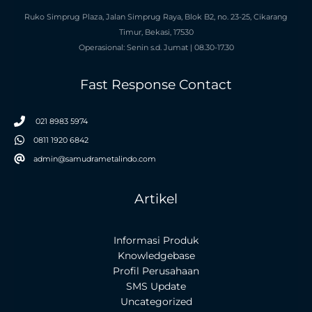
Ruko Simprug Plaza, Jalan Simprug Raya, Blok B2, no. 23-25, Cikarang
Timur, Bekasi, 17530
Operasional: Senin s.d. Jumat | 08.30-17.30
Fast Response Contact
021 8983 5974
0811 1920 6842
admin@samudrametalindo.com
Artikel
Informasi Produk
Knowledgebase
Profil Perusahaan
SMS Update
Uncategorized