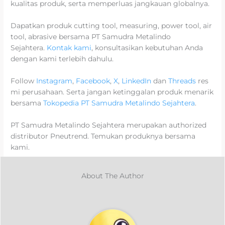
kualitas produk, serta memperluas jangkauan globalnya.
Dapatkan produk cutting tool, measuring, power tool, air
tool, abrasive bersama PT Samudra Metalindo
Sejahtera.
Kontak kami
, konsultasikan kebutuhan Anda
dengan kami terlebih dahulu.
Follow
Instagram
,
Facebook
,
X
,
LinkedIn
dan
Threads
res
mi perusahaan. Serta jangan ketinggalan produk menarik
bersama
Tokopedia PT Samudra Metalindo Sejahtera
.
PT Samudra Metalindo Sejahtera merupakan authorized
distributor Pneutrend. Temukan produknya bersama
kami.
About The Author