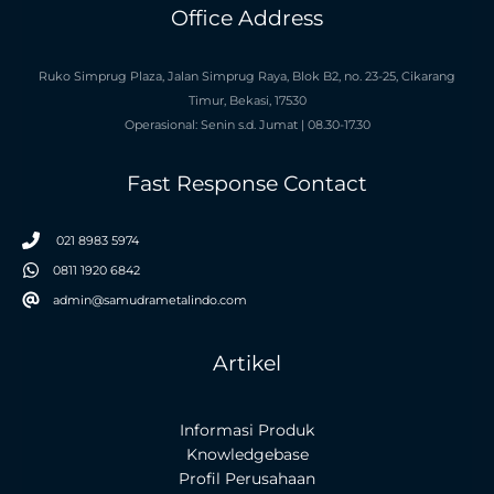
Office Address
Ruko Simprug Plaza, Jalan Simprug Raya, Blok B2, no. 23-25, Cikarang
Timur, Bekasi, 17530
Operasional: Senin s.d. Jumat | 08.30-17.30
Fast Response Contact
021 8983 5974
0811 1920 6842
admin@samudrametalindo.com
Artikel
Informasi Produk
Knowledgebase
Profil Perusahaan