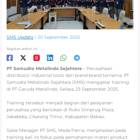
SMS Update
/
30 September 2025
Bagikan artikel ini:
PT Samudra Metalindo Sejahtera
– Perusahaan
distributor industrial tools dari brand-brand ternama, PT
Samudra Metalindo Sejahtera (SMS) menggelar training
di PT Garuda Metalindo, Selasa, 23 September 2025.
Training tersebut menjadi bagian dari pelayanan
perusahaa yang berlokasi di Ruko Simprug Plaza,
Jababeka, Cikarang Timur, Kabupaten Bekasi.
Sales Manager PT SMS, Mada Patria, menjelaskan pada
training kali ini fokus pada pemahaman materi product