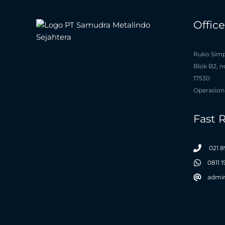
Offic
Ruko Simp
Blok B2, n
17530
Operasiona
Fast 
021 8
0811 
admi