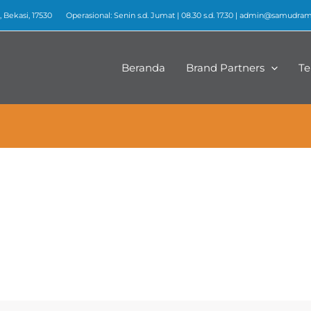
 Bekasi, 17530
Operasional: Senin s.d. Jumat | 08.30 s.d. 17.30 |
admin@samudrame
Beranda
Brand Partners
Te