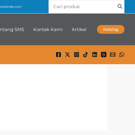
Search
talindo.com
for:
ntang SMS
Kontak Kami
Artikel
Katalog