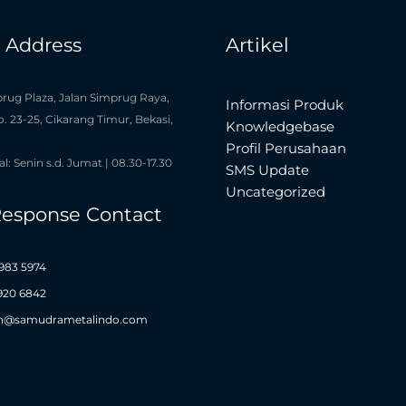
e Address
Artikel
rug Plaza, Jalan Simprug Raya,
Informasi Produk
o. 23-25, Cikarang Timur, Bekasi,
Knowledgebase
Profil Perusahaan
l: Senin s.d. Jumat | 08.30-17.30
SMS Update
Uncategorized
Response Contact
983 5974
1920 6842
n@samudrametalindo.com