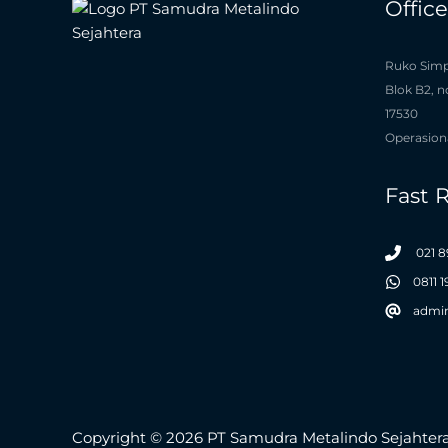
Offic
Ruko Simp
Blok B2, n
17530
Operasiona
Fast 
021 8
0811 
admi
Copyright © 2026 PT Samudra Metalindo Sejahter