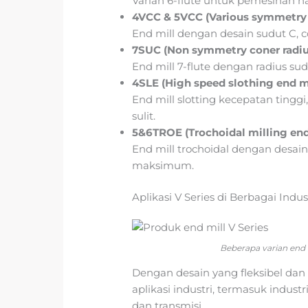
Varian 6-flute untuk pemesinan hal
4VCC & 5VCC (Various symmetry c
End mill dengan desain sudut C, 
7SUC (Non symmetry coner radiu
End mill 7-flute dengan radius su
4SLE (High speed slothing end mi
End mill slotting kecepatan tingg
sulit.
5&6TROE (Trochoidal milling end
End mill trochoidal dengan desain
maksimum.
Aplikasi V Series di Berbagai Indus
Beberapa varian end mi
Dengan desain yang fleksibel dan 
aplikasi industri, termasuk indu
dan transmisi.