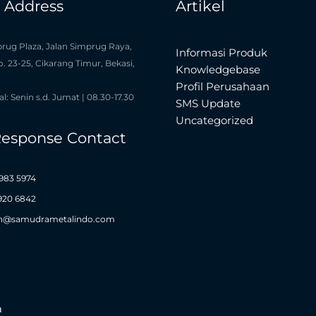
e Address
Artikel
rug Plaza, Jalan Simprug Raya,
Informasi Produk
o. 23-25, Cikarang Timur, Bekasi,
Knowledgebase
Profil Perusahaan
l: Senin s.d. Jumat | 08.30-17.30
SMS Update
Uncategorized
Response Contact
983 5974
1920 6842
n@samudrametalindo.com
a