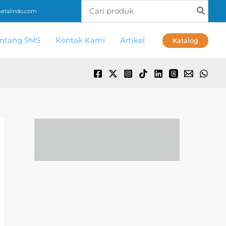
Search
talindo.com
for:
ntang SMS
Kontak Kami
Artikel
Katalog