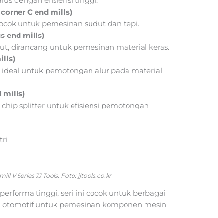
us dengan efisiensi tinggi.
orner C end mills)
cocok untuk pemesinan sudut dan tepi.
s end mills)
dut, dirancang untuk pemesinan material keras.
lls)
i, ideal untuk pemotongan alur pada material
 mills)
 chip splitter untuk efisiensi pemotongan
tri
ll V Series JJ Tools. Foto: jjtools.co.kr
performa tinggi, seri ini cocok untuk berbagai
stri otomotif untuk pemesinan komponen mesin