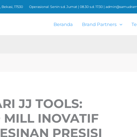
 Bekasi, 17530
Operasional: Senin s.d. Jumat | 08.30 s.d. 17.30 |
admin@samudrame
Beranda
Brand Partners
Te
RI JJ TOOLS:
 MILL INOVATIF
ESINAN PRESISI