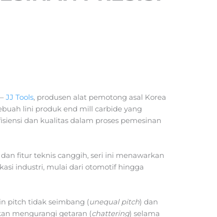
–
JJ Tools
, produsen alat pemotong asal Korea
ebuah lini produk end mill carbide yang
siensi dan kualitas dalam proses pemesinan
an fitur teknis canggih, seri ini menawarkan
asi industri, mulai dari otomotif hingga
in pitch tidak seimbang (
unequal pitch
) dan
fikan mengurangi getaran (
chattering
) selama