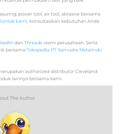
n kualitas permukaan hasil yang baik.
uring, power tool, air tool, abrasive bersama
Kontak kami
, konsultasikan kebutuhan Anda
nkedIn
dan
Threads
resmi perusahaan. Serta
rik bersama
Tokopedia PT Samudra Metalindo
erupakan authorized distributor Cleveland.
roduk lainnya bersama kami.
out The Author