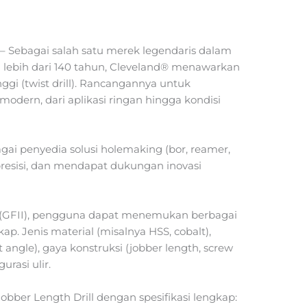
– Sebagai salah satu merek legendaris dalam
 lebih dari 140 tahun, Cleveland® menawarkan
ggi (twist drill). Rancangannya untuk
dern, dari aplikasi ringan hingga kondisi
ai penyedia solusi holemaking (bor, reamer,
presisi, dan mendapat dukungan inovasi
d (GFII), pengguna dapat menemukan berbagai
ap. Jenis material (misalnya HSS, cobalt),
 angle), gaya konstruksi (jobber length, screw
urasi ulir.
Jobber Length Drill dengan spesifikasi lengkap: