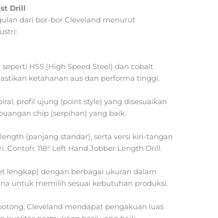
t Drill
gulan dari bor-bor Cleveland menurut
stri:
eperti HSS (High Speed Steel) dan cobalt
stikan ketahanan aus dan performa tinggi.
iral, profil ujung (point style) yang disesuaikan
uangan chip (serpihan) yang baik.
length (panjang standar), serta versi kiri-tangan
iri. Contoh: 118° Left Hand Jobber Length Drill.
et lengkap) dengan berbagai ukuran dalam
a untuk memilih sesuai kebutuhan produksi.
 potong, Cleveland mendapat pengakuan luas