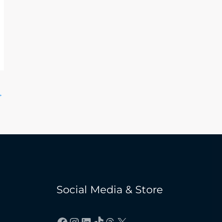
→
Social Media & Store
Facebook
Instagram
LinkedIn
TikTok
Threads
X