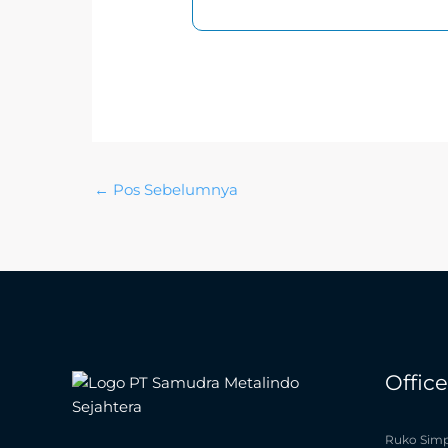
←
Pos Sebelumnya
Offic
Ruko Simp