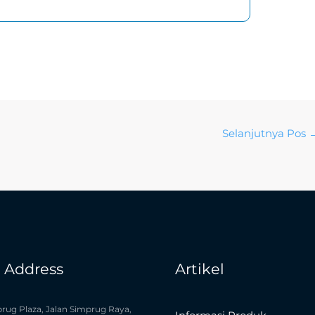
Selanjutnya Pos
e Address
Artikel
rug Plaza, Jalan Simprug Raya,