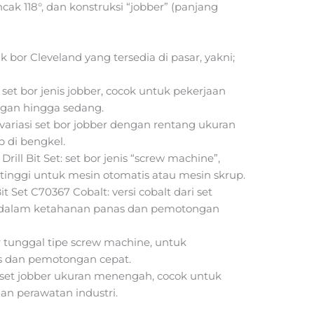
ncak 118°, dan konstruksi “jobber” (panjang
 bor Cleveland yang tersedia di pasar, yakni;
 set bor jenis jobber, cocok untuk pekerjaan
ngan hingga sedang.
 variasi set bor jobber dengan rentang ukuran
p di bengkel.
ll Bit Set: set bor jenis “screw machine”,
 tinggi untuk mesin otomatis atau mesin skrup.
 Set C70367 Cobalt: versi cobalt dari set
 dalam ketahanan panas dan pemotongan
r tunggal tipe screw machine, untuk
 dan pemotongan cepat.
: set jobber ukuran menengah, cocok untuk
n perawatan industri.