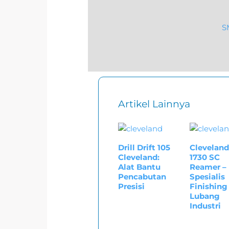
S
Artikel Lainnya
Drill Drift 105
Cleveland
Cleveland:
1730 SC
Alat Bantu
Reamer –
Pencabutan
Spesialis
Presisi
Finishing
Lubang
Industri