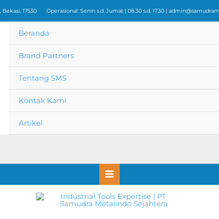
 Bekasi, 17530
Operasional: Senin s.d. Jumat | 08.30 s.d. 17.30 |
admin@samudrame
Beranda
Brand Partners
Tentang SMS
Kontak Kami
Artikel