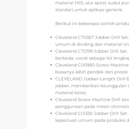
material HSS, alur spiral, sudut pu
standar) untuk aplikasi generik.
Berikut ini beberapa contoh produk
Cleveland C70367 Jobber Drill Set:
umum di dinding dan material ri
Cleveland C72199 Jobber Drill Set:
berbeda, cocok sebagai kit lengka
Cleveland C00980 Screw Machine Dri
biasanya lebih pendek dan presisi
CLEVELAND Jobber‑Length Drill Bit
jobber, memberikan keunggulan
material keras.
Cleveland Screw Machine Drill: bo
penggunaan pada mesin otomatis
Cleveland C01330 Jobber Drill Set
keperluan umum pada produksi da