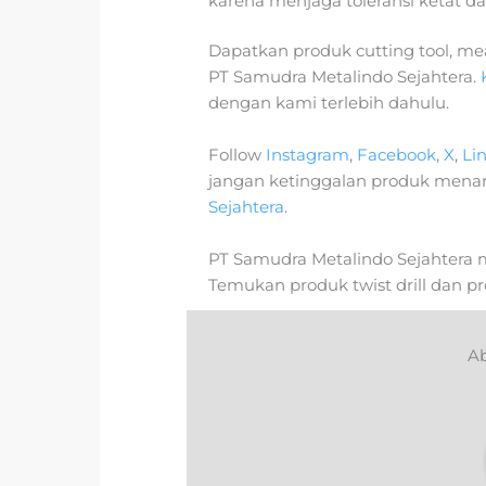
karena menjaga toleransi ketat da
Dapatkan produk cutting tool, meas
PT Samudra Metalindo Sejahtera.
dengan kami terlebih dahulu.
Follow
Instagram
,
Facebook
,
X
,
Li
jangan ketinggalan produk mena
Sejahtera
.
PT Samudra Metalindo Sejahtera m
Temukan produk twist drill dan p
Ab