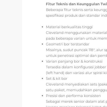
Fitur Teknis dan Keunggulan Twis
Beberapa fitur teknis serta keung
spesifikasi produk dan standar indu
Material berkualitas tinggi
Cleveland menggunakan material s
pada beberapa varian untuk mema
Geometri bor terstandar
Misalnya, sudut puncak 118°, alur sp
untuk penetrasi optimal dan pemb
Varian panjang bor & konstruksi
Tersedia dalam konfigurasi jobber 
(left hand) dan variasi alur spiral k
Set & kit bor
Cleveland menyediakan sets (pak
satu paket, memudahkan penggun
Presisi dan performa konsisten
Sebagai merek senior dalam alat