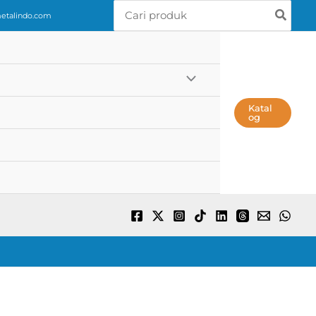
Search
talindo.com
for:
Katal
Og