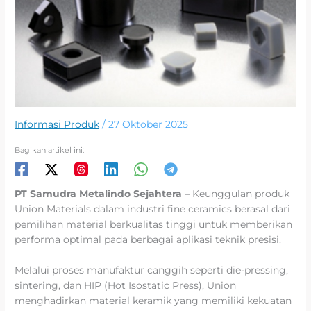
Informasi Produk
/
27 Oktober 2025
Bagikan artikel ini:
PT Samudra Metalindo Sejahtera
– Keunggulan produk
Union Materials dalam industri fine ceramics berasal dari
pemilihan material berkualitas tinggi untuk memberikan
performa optimal pada berbagai aplikasi teknik presisi.
Melalui proses manufaktur canggih seperti die-pressing,
sintering, dan HIP (Hot Isostatic Press), Union
menghadirkan material keramik yang memiliki kekuatan