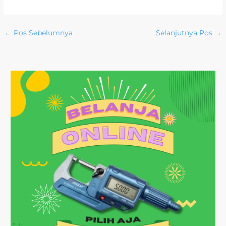
←
Pos Sebelumnya
Selanjutnya Pos
→