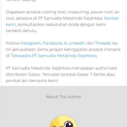
Dapatkan produk cutting tool, measuring, power tool, air
tool, abrasive di PT Samudra Metalindo Sejahtera.
Kontak
kami
, konsultasikan kebutuhan Anda dengan kami
terlebih dahulu.
Follow
Instagram
,
Facebook
,
X
,
LinkedIn
dan
Threads
res
mi perusahaan. Serta jangan ketinggalan produk menarik
di
Tokopedia PT Samudra Metalindo Sejahtera
.
PT Samudra Metalindo Sejahtera merupakan authorized
distributor Gesac. Temukan produk Gesac T Series atau
produk lain bersama kami.
About The Author