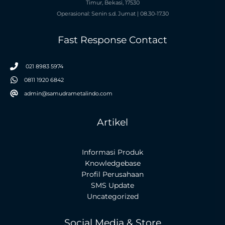
Timur, Bekasi, 17530
Operasional: Senin s.d. Jumat | 08.30-17.30
Fast Response Contact
021 8983 5974
0811 1920 6842
admin@samudrametalindo.com
Artikel
Informasi Produk
Knowledgebase
Profil Perusahaan
SMS Update
Uncategorized
Social Media & Store