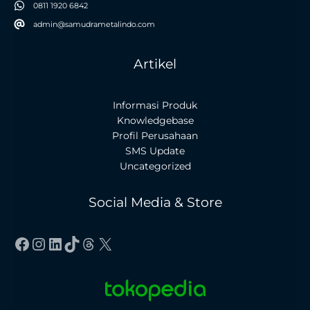
0811 1920 6842
admin@samudrametalindo.com
Artikel
Informasi Produk
Knowledgebase
Profil Perusahaan
SMS Update
Uncategorized
Social Media & Store
Facebook
Instagram
LinkedIn
TikTok
Threads
X