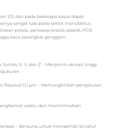
ran 2D, dan pada beberapa kasus dapat
inya sangat luas pada sektor manufaktur,
kan presisi, perkakas presisi, plastik, PCB,
ingga kaca perangkat genggam.
da Sumbu X, Y, dan Z – Menjamin akurasi tinggi
ngukuran.
an Resolusi 0,1 μm – Memungkinkan pengaturan
– Menghemat waktu dan meminimalkan
larisasi – Berguna untuk mengamati struktur