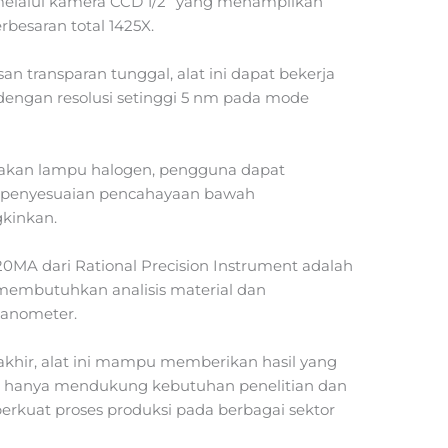
lalui kamera CCD 1/2” yang menampilkan
rbesaran total 1425X.
n transparan tunggal, alat ini dapat bekerja
dengan resolusi setinggi 5 nm pada mode
akan lampu halogen, pengguna dapat
n penyesuaian pencahayaan bawah
kinkan.
0MA dari Rational Precision Instrument adalah
g membutuhkan analisis material dan
 nanometer.
khir, alat ini mampu memberikan hasil yang
dak hanya mendukung kebutuhan penelitian dan
perkuat proses produksi pada berbagai sektor