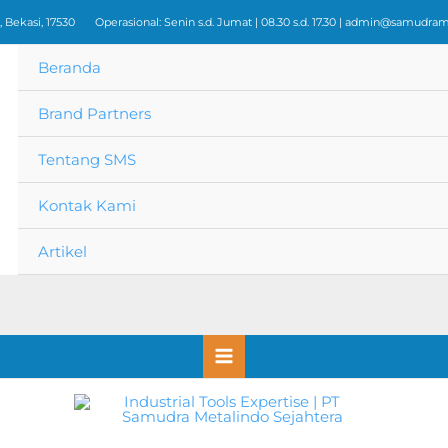
 Bekasi, 17530
Operasional: Senin s.d. Jumat | 08.30 s.d. 17.30 |
admin@samudrame
Beranda
Brand Partners
Tentang SMS
Kontak Kami
Artikel