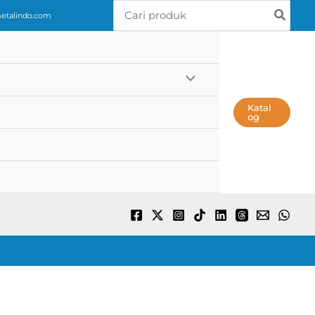
Search
talindo.com
for:
Katal
Og