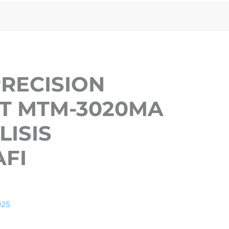
PRECISION
T MTM-3020MA
ISIS
FI
025