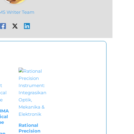
MS Writer Team
0MA
ical
pe
Rational
Precision
an