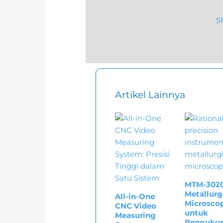
S
Artikel Lainnya
MTM-302
Metallurg
All-in-One
Microsco
CNC Video
untuk
Measuring
Pengukur