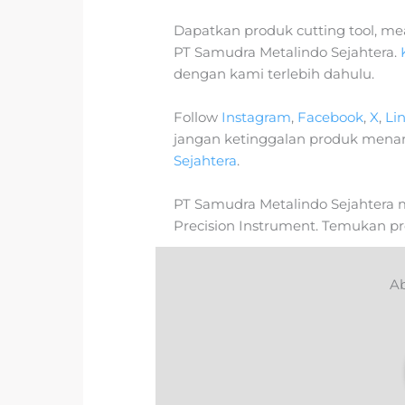
Dapatkan produk cutting tool, meas
PT Samudra Metalindo Sejahtera.
dengan kami terlebih dahulu.
Follow
Instagram
,
Facebook
,
X
,
Li
jangan ketinggalan produk mena
Sejahtera
.
PT Samudra Metalindo Sejahtera m
Precision Instrument. Temukan p
Ab