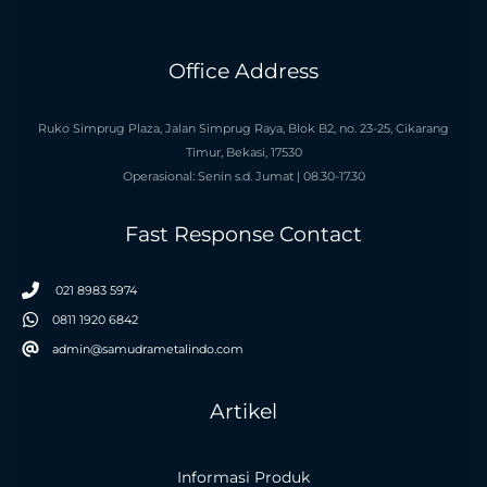
Office Address
Ruko Simprug Plaza, Jalan Simprug Raya, Blok B2, no. 23-25, Cikarang
Timur, Bekasi, 17530
Operasional: Senin s.d. Jumat | 08.30-17.30
Fast Response Contact
021 8983 5974
0811 1920 6842
admin@samudrametalindo.com
Artikel
Informasi Produk