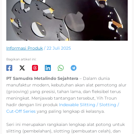
Informasi Produk
/
22 Juli 2025
Bagikan artikel ini:
PT Samudra Metalindo Sejahtera
– Dalam dunia
manufaktur modern, kebutuhan akan alat pemotong alur
(grooving) yang presisi, tahan lama, dan fleksibel terus
meningkat. Menjawab tantangan tersebut, Yih Troun
hadir dengan lini produk
Indexable Slitting / Slotting /
Cut-Off Series
yang paling lengkap di kelasnya.
Seri ini merupakan rangkaian lengkap alat potong untuk
slitting (pembelahan), slotting (pembuatan celah), dan