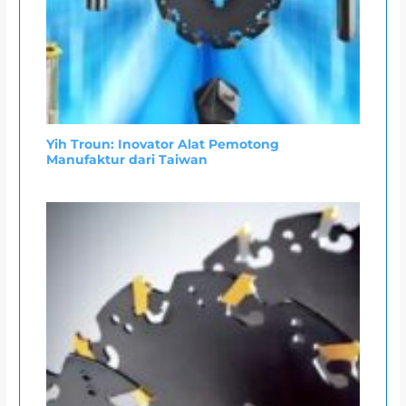
Yih Troun: Inovator Alat Pemotong
Manufaktur dari Taiwan