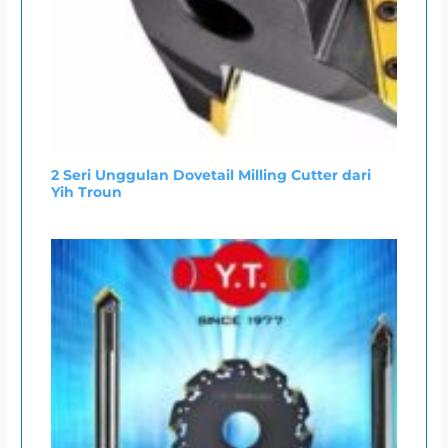
2 Seri Unggulan Dovetail Milling Cutter dari
Yih Troun