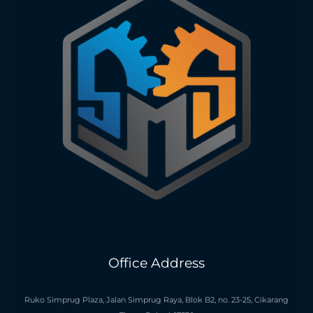
Office Address
Ruko Simprug Plaza, Jalan Simprug Raya, Blok B2, no. 23-25, Cikarang