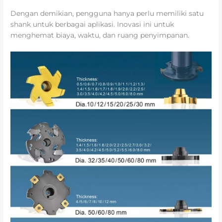
Dengan demikian, pengguna hanya perlu memiliki satu
shank untuk berbagai aplikasi. Inovasi ini untuk
menghemat biaya, waktu, dan ruang penyimpanan.