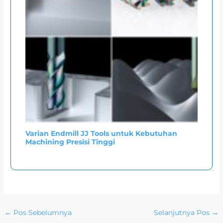
Varian Endmill JJ Tools untuk Kebutuhan
Machining Presisi Tinggi
←
Pos Sebelumnya
Selanjutnya Pos
→