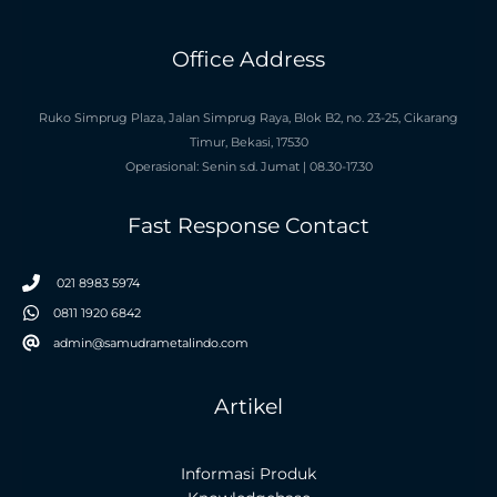
Office Address
Ruko Simprug Plaza, Jalan Simprug Raya, Blok B2, no. 23-25, Cikarang
Timur, Bekasi, 17530
Operasional: Senin s.d. Jumat | 08.30-17.30
Fast Response Contact
021 8983 5974
0811 1920 6842
admin@samudrametalindo.com
Artikel
Informasi Produk