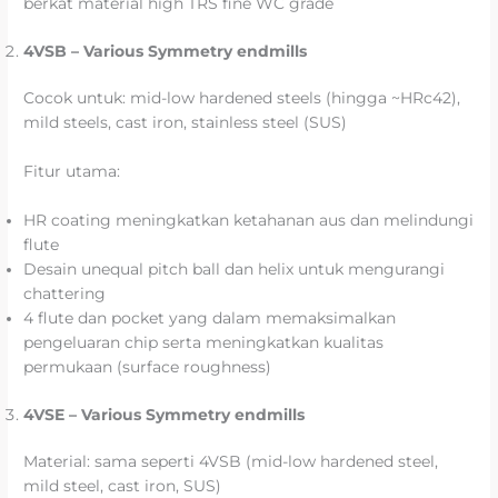
berkat material high TRS fine WC grade
4VSB – Various Symmetry endmills
Cocok untuk: mid-low hardened steels (hingga ~HRc42),
mild steels, cast iron, stainless steel (SUS)
Fitur utama:
HR coating meningkatkan ketahanan aus dan melindungi
flute
Desain unequal pitch ball dan helix untuk mengurangi
chattering
4 flute dan pocket yang dalam memaksimalkan
pengeluaran chip serta meningkatkan kualitas
permukaan (surface roughness)
4VSE – Various Symmetry endmills
Material: sama seperti 4VSB (mid-low hardened steel,
mild steel, cast iron, SUS)